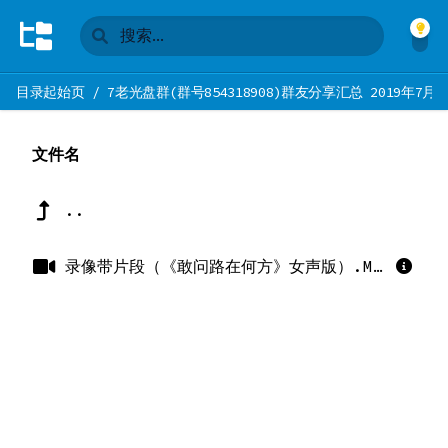
目录起始页
/
7老光盘群(群号854318908)群友分享汇总 2019年7月
文件名
..
录像带片段（《敢问路在何方》女声版）.MKV