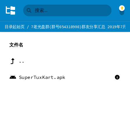
目录起始页
/
7老光盘群(群号854318908)群友分享汇总 2019年7月
文件名
..
SuperTuxKart.apk