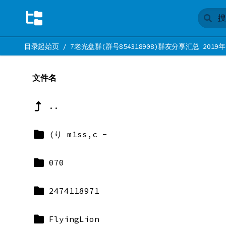
目录起始页
/
7老光盘群(群号854318908)群友分享汇总 2019年
文件名
..
(り m1ss,c -
070
2474118971
FlyingLion