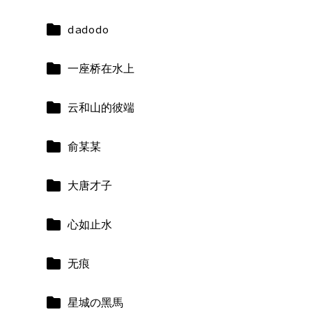
dadodo
一座桥在水上
云和山的彼端
俞某某
大唐才子
心如止水
无痕
星城の黑馬