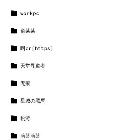
workpc
俞某某
啊cr[https]
天堂寻道者
无痕
星城の黑馬
松涛
滴答滴答