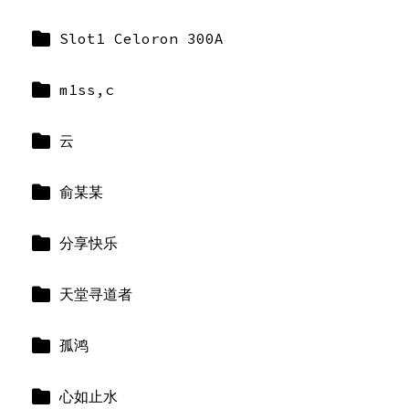
Slot1 Celoron 300A
m1ss,c
云
俞某某
分享快乐
天堂寻道者
孤鸿
心如止水