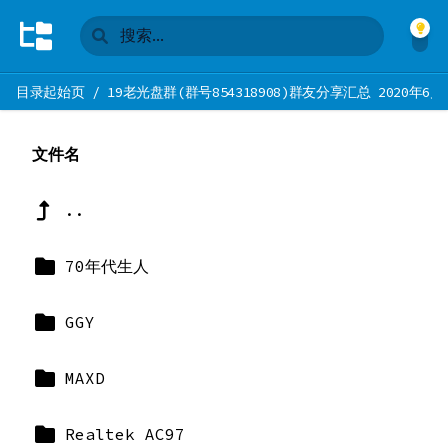
目录起始页
/
19老光盘群(群号854318908)群友分享汇总 2020年6月
文件名
..
70年代生人
GGY
MAXD
Realtek AC97