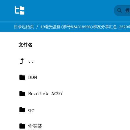
目录起始页
/
19老光盘群(群号854318908)群友分享汇总 2020
文件名
..
DDN
Realtek AC97
qc
俞某某