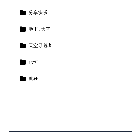
分享快乐
地下.天空
天堂寻道者
永恒
疯狂