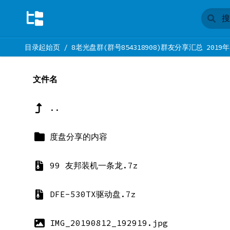
目录起始页
/
8老光盘群(群号854318908)群友分享汇总 2019年
文件名
..
度盘分享的内容
99 友邦装机一条龙.7z
DFE-530TX驱动盘.7z
IMG_20190812_192919.jpg