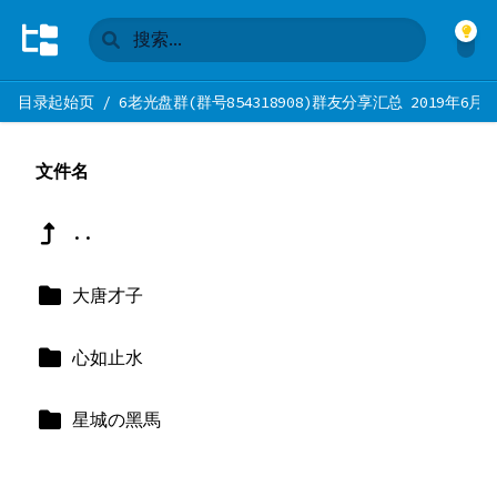
目录起始页
/
6老光盘群(群号854318908)群友分享汇总 2019年6月2
文件名
..
大唐才子
心如止水
星城の黑馬