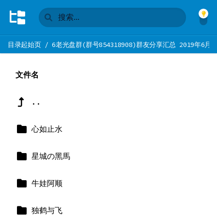
目录起始页
/
6老光盘群(群号854318908)群友分享汇总 2019年6月2
文件名
..
心如止水
星城の黑馬
牛娃阿顺
独鹤与飞