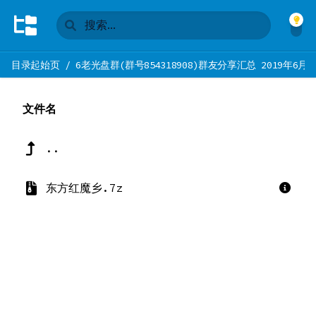
目录起始页
/
6老光盘群(群号854318908)群友分享汇总 2019年6月2
文件名
..
东方红魔乡.7z