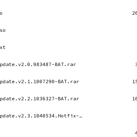
o
2
so
xt
pdate.v2.0.983487-BAT.rar
pdate.v2.1.1007290-BAT.rar
1
pdate.v2.2.1036327-BAT.rar
1
Age.of.Mythology.Extended.Edition.Update.v2.3.1040534.Hotfix-BAT.rar