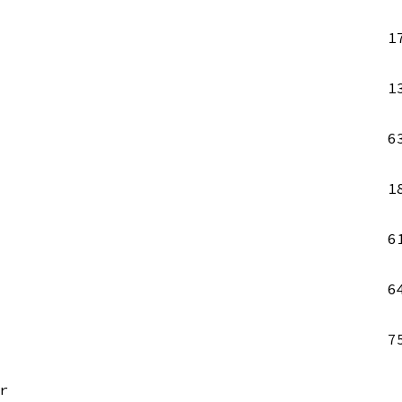
1
1
6
1
6
6
7
r