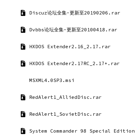
Discuz论坛全集-更新至20190206.rar
Dvbbs论坛全集-更新至20100418.rar
HXDOS Extender2.16_2.17.rar
HXDOS Extender2.17RC_2.17+.rar
MSXML4.0SP3.msi
RedAlert1_AlliedDisc.rar
RedAlert1_SovietDisc.rar
System Commander 98 Special Edition