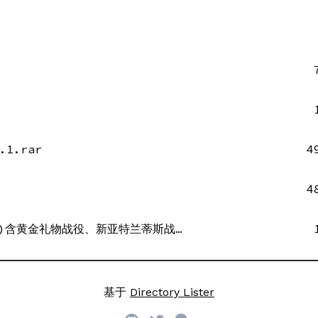
1.rar
4
4
神话时代：扩展版缺失的中文语音(Steam版可用)含黄金礼物战役、新亚特兰蒂斯战役与“一位英雄阵亡了”的中文语音.rar
基于
Directory Lister