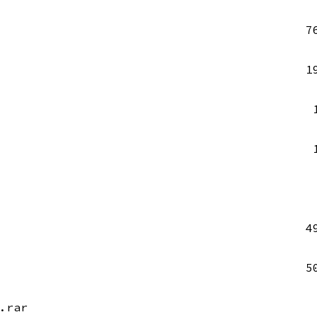
7
1
4
5
.rar