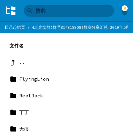
目录起始页
/
4老光盘群(群号854318908)群友分享汇总 2019年5月
文件名
..
FlyingLion
RealJack
丁丁
无痕