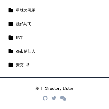
星城の黑馬
独鹤与飞
肥牛
都市俏佳人
麦克-常
基于
Directory Lister