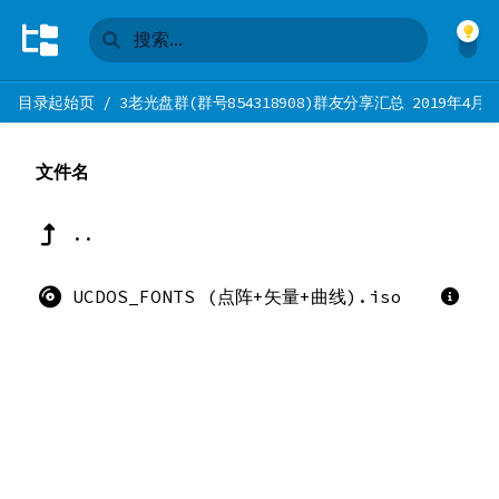
目录起始页
/
3老光盘群(群号854318908)群友分享汇总 2019年4月
文件名
..
UCDOS_FONTS (点阵+矢量+曲线).iso