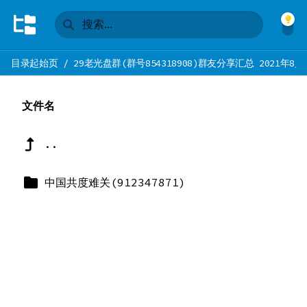
目录起始页
/
29老光盘群(群号854318908)群友分享汇总 2021年8月
文件名
..
中国共度难关(912347871)