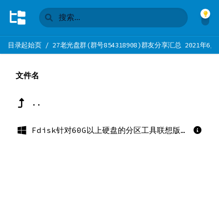
目录起始页
/
27老光盘群(群号854318908)群友分享汇总 2021年6月
文件名
..
Fdisk针对60G以上硬盘的分区工具联想版.exe