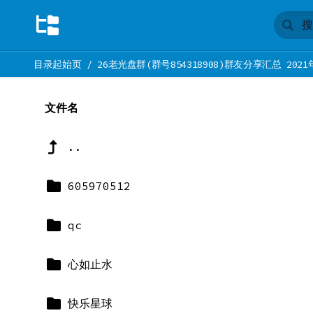
目录起始页
/
26老光盘群(群号854318908)群友分享汇总 2021
文件名
..
605970512
qc
心如止水
快乐星球