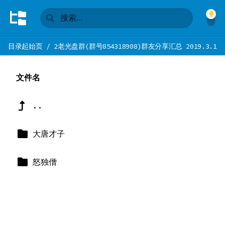
目录起始页
/
2老光盘群(群号854318908)群友分享汇总 2019.3.10-2
文件名
..
大唐才子
怒独僧