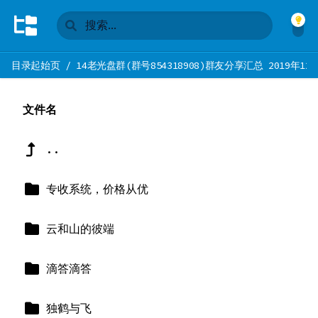
目录起始页
/
14老光盘群(群号854318908)群友分享汇总 2019年12
文件名
..
专收系统，价格从优
云和山的彼端
滴答滴答
独鹤与飞