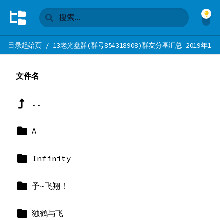
目录起始页
/
13老光盘群(群号854318908)群友分享汇总 2019年12
文件名
..
A
Infinity
予~飞翔！
独鹤与飞