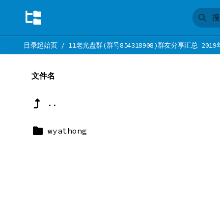
目录起始页
/
11老光盘群(群号854318908)群友分享汇总 2019
文件名
..
wyathong